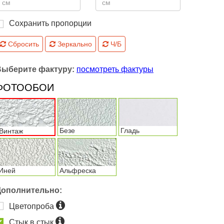
Сохранить пропорции
Сбросить
Зеркально
Ч/Б
Выберите фактуру:
посмотреть фактуры
ФОТООБОИ
Безе
Гладь
Винтаж
Иней
Альфреска
Дополнительно:
Цветопроба
Стык в стык