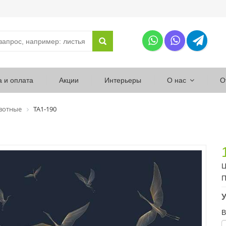
а и оплата
Акции
Интерьеры
О нас
О
вотные
ТА1-190
Ц
П
У
В