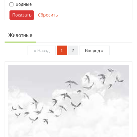
Водные
Животные
« Назад
1
2
Вперед »