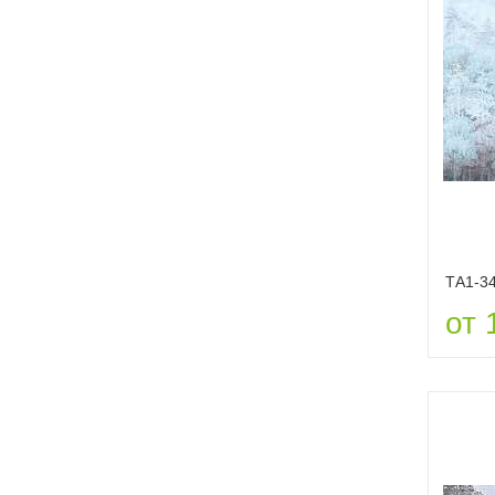
ТА1-3
от 