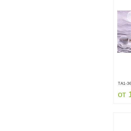
ТА1-3
от 