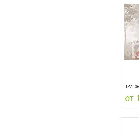
ТА1-3
от 