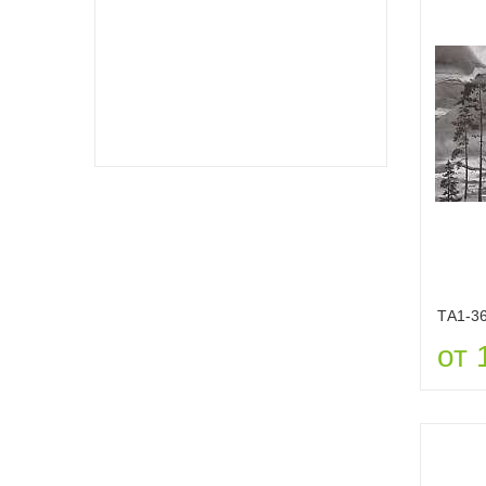
ТА1-3
от 