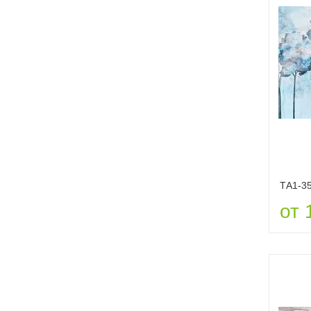
ТА1-3
от 