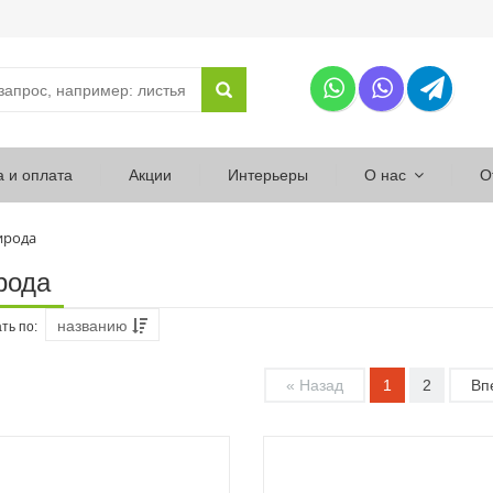
а и оплата
Акции
Интерьеры
О нас
О
ирода
рода
названию
ть по:
« Назад
1
2
Вп