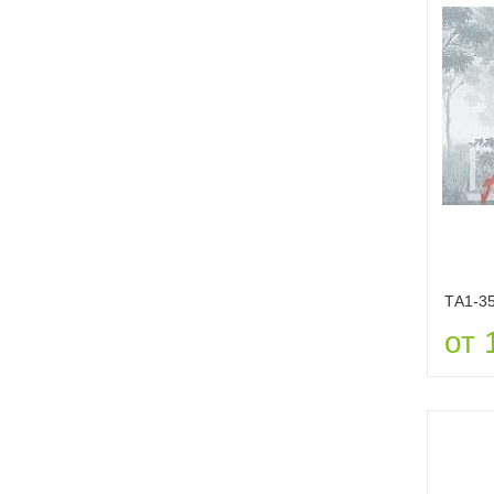
ТА1-3
от 