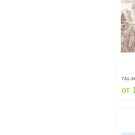
ТА1-3
от 