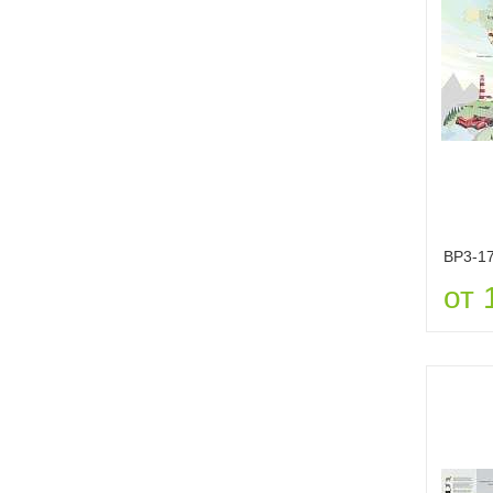
ВР3-1
от 