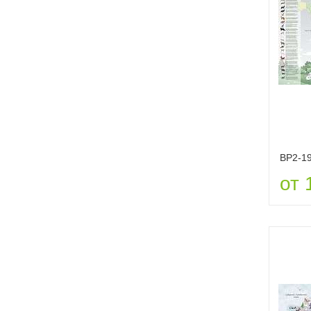
ВР2-1
от 