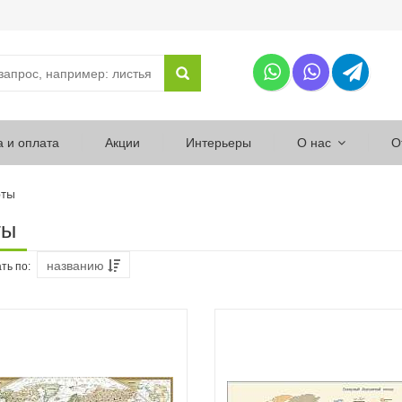
а и оплата
Акции
Интерьеры
О нас
О
рты
ты
названию
ть по: