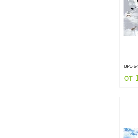
ВР1-6
от 