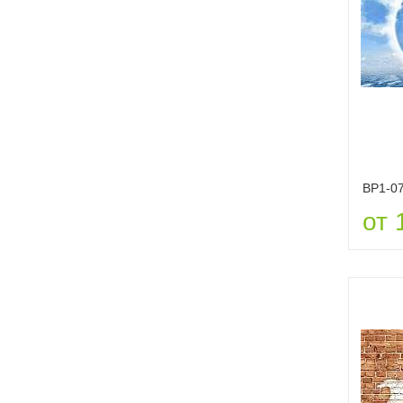
ВР1-0
от 