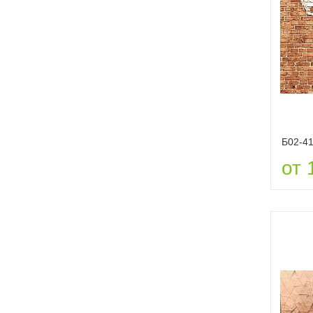
Б02-4
от 