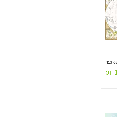
П13-0
от 