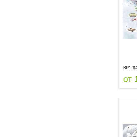
ВР1-6
от 