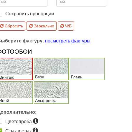
Сохранить пропорции
Сбросить
Зеркально
Ч/Б
Выберите фактуру:
посмотреть фактуры
ФОТООБОИ
Безе
Гладь
Винтаж
Иней
Альфреска
Дополнительно:
Цветопроба
Стык в стык