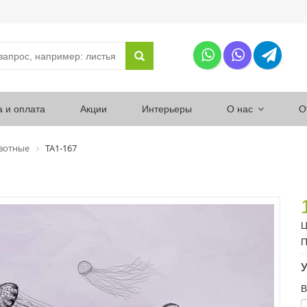
а и оплата
Акции
Интерьеры
О нас
О
вотные
ТА1-167
Ц
П
У
В