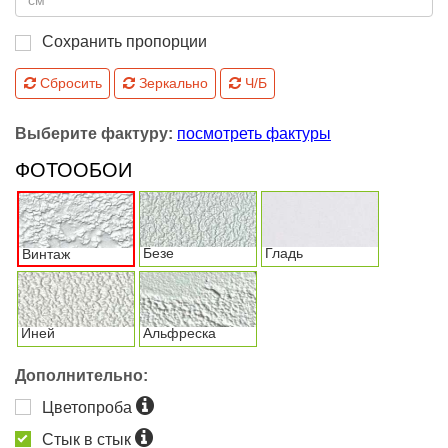
Сохранить пропорции
Сбросить
Зеркально
Ч/Б
Выберите фактуру:
посмотреть фактуры
ФОТООБОИ
Безе
Гладь
Винтаж
Иней
Альфреска
Дополнительно:
Цветопроба
Стык в стык