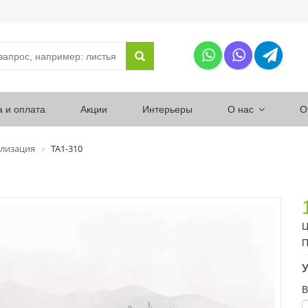
а и оплата
Акции
Интерьеры
О нас
О
лизация
ТА1-310
Ц
П
У
В