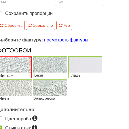
Сохранить пропорции
Сбросить
Зеркально
Ч/Б
Выберите фактуру:
посмотреть фактуры
ФОТООБОИ
Безе
Гладь
Винтаж
Иней
Альфреска
Дополнительно:
Цветопроба
Стык в стык