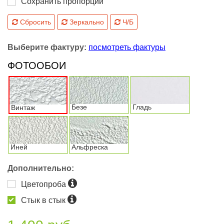
Сохранить пропорции
Сбросить
Зеркально
Ч/Б
Выберите фактуру:
посмотреть фактуры
ФОТООБОИ
Безе
Гладь
Винтаж
Иней
Альфреска
Дополнительно:
Цветопроба
Стык в стык