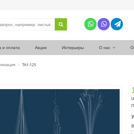
а и оплата
Акции
Интерьеры
О нас
О
лизация
ТА1-125
Ц
П
У
В