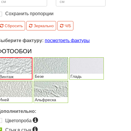
Сохранить пропорции
Сбросить
Зеркально
Ч/Б
Выберите фактуру:
посмотреть фактуры
ФОТООБОИ
Безе
Гладь
Винтаж
Иней
Альфреска
Дополнительно:
Цветопроба
Стык в стык