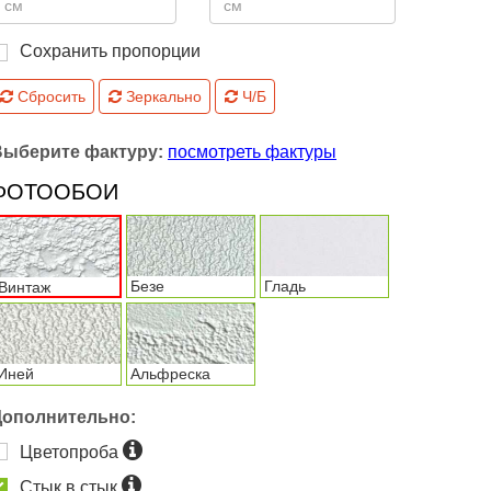
Сохранить пропорции
Сбросить
Зеркально
Ч/Б
Выберите фактуру:
посмотреть фактуры
ФОТООБОИ
Безе
Гладь
Винтаж
Иней
Альфреска
Дополнительно:
Цветопроба
Стык в стык