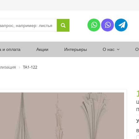
а и оплата
Акции
Интерьеры
О нас
О
лизация
ТА1-122
Ц
П
У
В