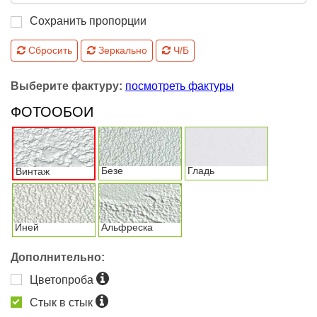
Сохранить пропорции
Сбросить
Зеркально
Ч/Б
Выберите фактуру:
посмотреть фактуры
ФОТООБОИ
Безе
Гладь
Винтаж
Иней
Альфреска
Дополнительно:
Цветопроба
Стык в стык