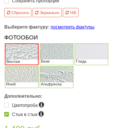
Сохранить пропорции
Сбросить
Зеркально
Ч/Б
Выберите фактуру:
посмотреть фактуры
ФОТООБОИ
Безе
Гладь
Винтаж
Иней
Альфреска
Дополнительно:
Цветопроба
Стык в стык