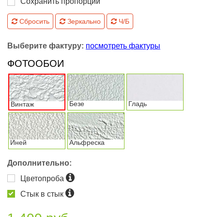
Сохранить пропорции
Сбросить
Зеркально
Ч/Б
Выберите фактуру:
посмотреть фактуры
ФОТООБОИ
Безе
Гладь
Винтаж
Иней
Альфреска
Дополнительно:
Цветопроба
Стык в стык