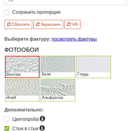
Сохранить пропорции
Сбросить
Зеркально
Ч/Б
Выберите фактуру:
посмотреть фактуры
ФОТООБОИ
Безе
Гладь
Винтаж
Иней
Альфреска
Дополнительно:
Цветопроба
Стык в стык