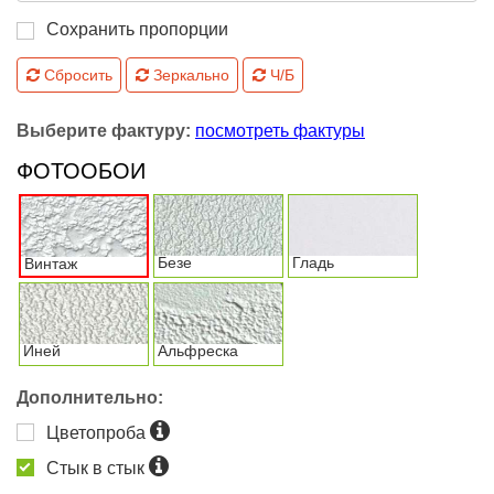
Сохранить пропорции
Сбросить
Зеркально
Ч/Б
Выберите фактуру:
посмотреть фактуры
ФОТООБОИ
Безе
Гладь
Винтаж
Иней
Альфреска
Дополнительно:
Цветопроба
Стык в стык