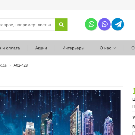
а и оплата
Акции
Интерьеры
О нас
О
ода
А02-428
Ц
П
У
В