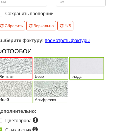
Сохранить пропорции
Сбросить
Зеркально
Ч/Б
Выберите фактуру:
посмотреть фактуры
ФОТООБОИ
Безе
Гладь
Винтаж
Иней
Альфреска
Дополнительно:
Цветопроба
Стык в стык