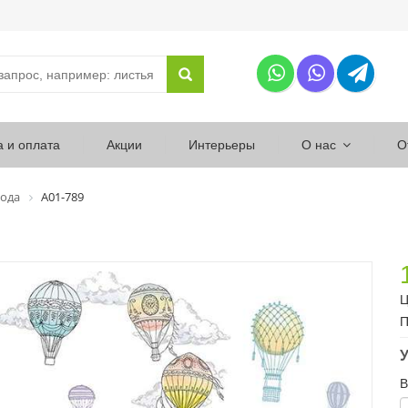
а и оплата
Акции
Интерьеры
О нас
О
ода
А01-789
Ц
П
У
В