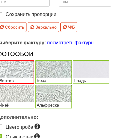
Сохранить пропорции
Сбросить
Зеркально
Ч/Б
Выберите фактуру:
посмотреть фактуры
ФОТООБОИ
Безе
Гладь
Винтаж
Иней
Альфреска
Дополнительно:
Цветопроба
Стык в стык