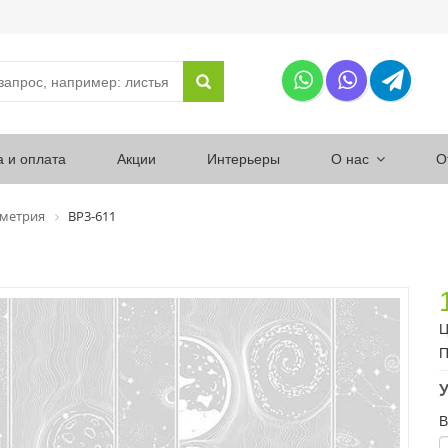
а и оплата
Акции
Интерьеры
О нас
О
ометрия
ВР3-611
Ц
П
У
В