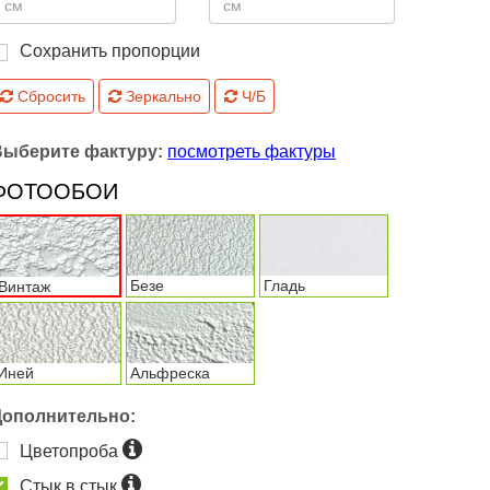
Сохранить пропорции
Сбросить
Зеркально
Ч/Б
Выберите фактуру:
посмотреть фактуры
ФОТООБОИ
Безе
Гладь
Винтаж
Иней
Альфреска
Дополнительно:
Цветопроба
Стык в стык