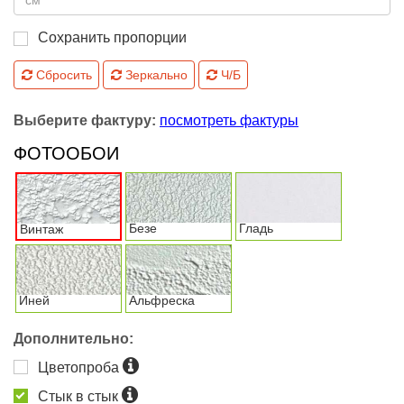
Сохранить пропорции
Сбросить
Зеркально
Ч/Б
Выберите фактуру:
посмотреть фактуры
ФОТООБОИ
Безе
Гладь
Винтаж
Иней
Альфреска
Дополнительно:
Цветопроба
Стык в стык