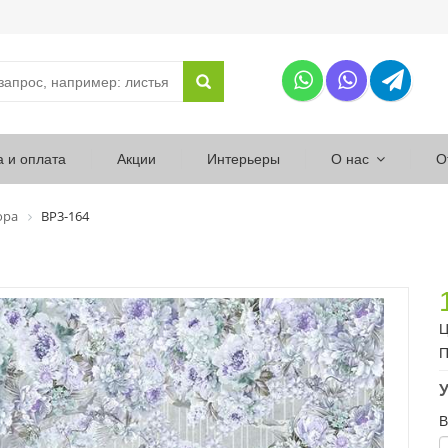
а и оплата
Акции
Интерьеры
О нас
О
ора
ВР3-164
Ц
П
У
В