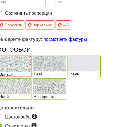
Сохранить пропорции
Сбросить
Зеркально
Ч/Б
Выберите фактуру:
посмотреть фактуры
ФОТООБОИ
Безе
Гладь
Винтаж
Иней
Альфреска
Дополнительно:
Цветопроба
Стык в стык