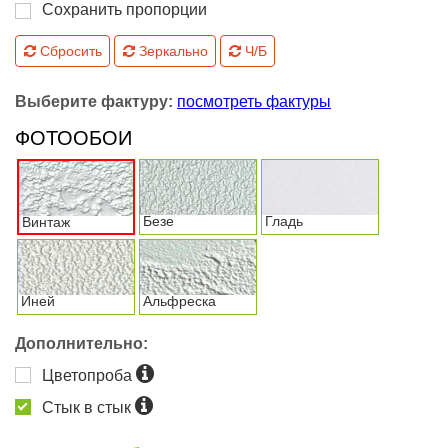
Сохранить пропорции
Сбросить
Зеркально
Ч/Б
Выберите фактуру:
посмотреть фактуры
ФОТООБОИ
Безе
Гладь
Винтаж
Иней
Альфреска
Дополнительно:
Цветопроба
Стык в стык