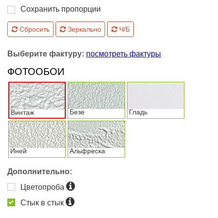
Сохранить пропорции
Сбросить
Зеркально
Ч/Б
Выберите фактуру:
посмотреть фактуры
ФОТООБОИ
Безе
Гладь
Винтаж
Иней
Альфреска
Дополнительно:
Цветопроба
Стык в стык